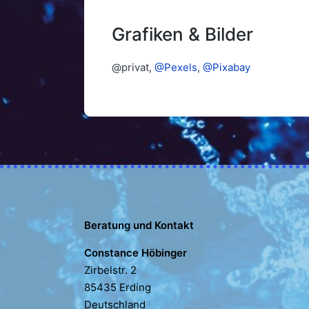
Grafiken & Bilder
@privat,
@Pexels
,
@Pixabay
Beratung und Kontakt
Constance Höbinger
Zirbelstr. 2
85435 Erding
Deutschland